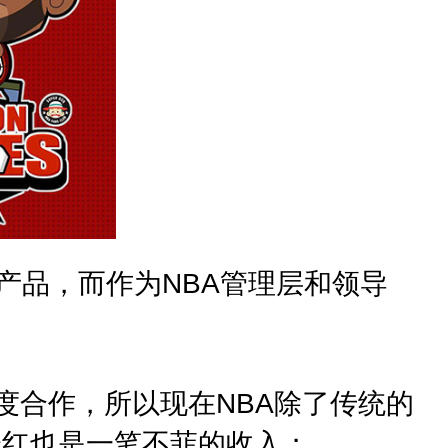
产品，而作为NBA管理层和领导
度合作，所以现在NBA除了传统的
分红也是一笔不菲的收入；