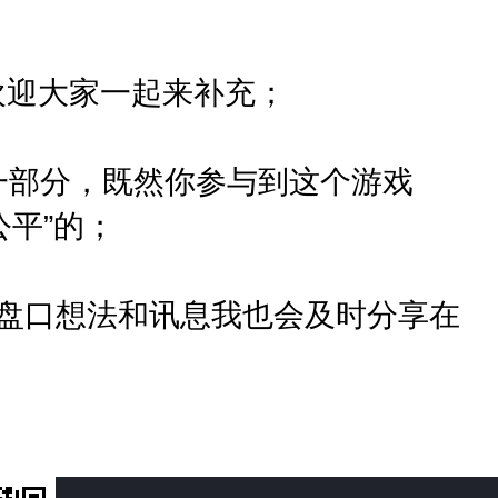
欢迎大家一起来补充；
一部分，既然你参与到这个游戏
平”的；
盘口想法和讯息我也会及时分享在