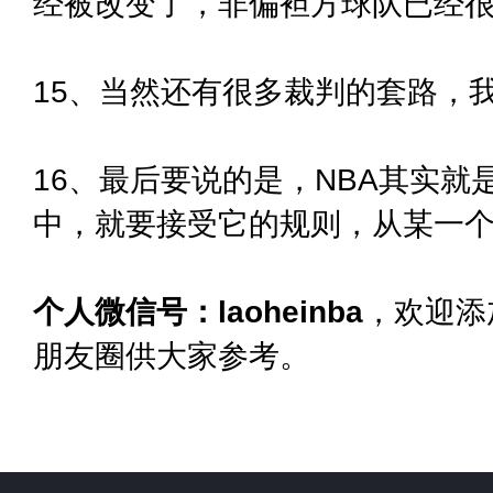
经被改变了，非偏袒方球队已经
15、当然还有很多裁判的套路，
16、最后要说的是，NBA其实
中，就要接受它的规则，从某一个
个人微信号：laoheinba
，欢迎添
朋友圈供大家参考。