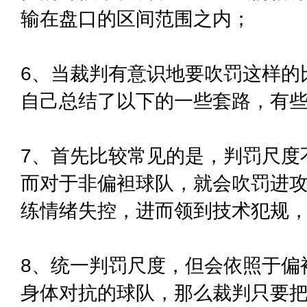
输在盘口的区间范围之内；
6、当裁判有意识地要吹罚这样的
自己总结了以下的一些套路，有
7、首先比较常见的是，判罚尺度
而对于非偏袒球队，就会吹罚进
练情绪失控，进而领到技术犯规
8、统一判罚尺度，但会依照于偏
身体对抗的球队，那么裁判只要