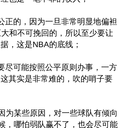
公正的，因为一旦非常明显地偏袒
巨大和不可挽回的，所以至少要让
据，这是NBA的底线；
要尽可能按照公平原则办事，一方
，这其实是非常难的，吹的哨子要
判因为某些原因，对一些球队有倾向
时候，哪怕弱队赢不了，也会尽可能