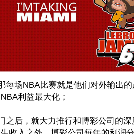
那每场NBA比赛就是他们对外输出的
NBA利益最大化；
掌门之后，就大力推行和博彩公司的深
衍生收入之外，博彩公司每年的利润