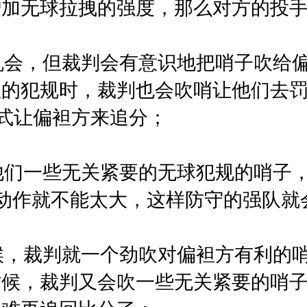
增加无球拉拽的强度，那么对方的投
机会，但裁判会有意识地把哨子吹给
显的犯规时，裁判也会吹哨让他们去
方式让偏袒方来追分；
他们一些无关紧要的无球犯规的哨子
动作就不能太大，这样防守的强队就
候，裁判就一个劲吹对偏袒方有利的
时候，裁判又会吹一些无关紧要的哨