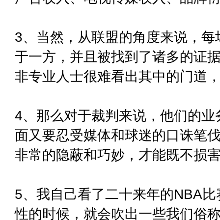
3、当然，从联盟的角度来说，每
于一方，并且被找到了诸多的证据
非专业人士很难看出其中的门道，
4、那么对于裁判来说，他们的业
面又要忍受媒体和球迷的口诛笔
非常的隐蔽和巧妙，才能既不损害N
5、我自己看了二十来年的NBA
性的时候，就会吹出一些我们俗称